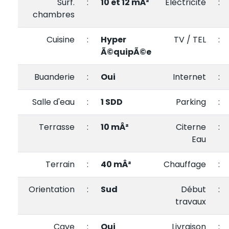
Surf.
:
10 et 12 mÂ²
Electricité
:
chambres
Cuisine
:
Hyper
TV / TEL
:
Ã©quipÃ©e
Buanderie
:
Oui
Internet
:
Salle d'eau
:
1 SDD
Parking
:
Terrasse
:
10 mÂ²
Citerne
:
Eau
Terrain
:
40 mÂ²
Chauffage
:
Orientation
:
Sud
Début
:
travaux
Cave
:
Oui
Livraison
: