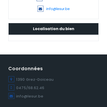
info@lesur.be
Localisation du bien
Coordonnées
1390 Grez-Doiceau
0475/68.62.46
info@lesur.be