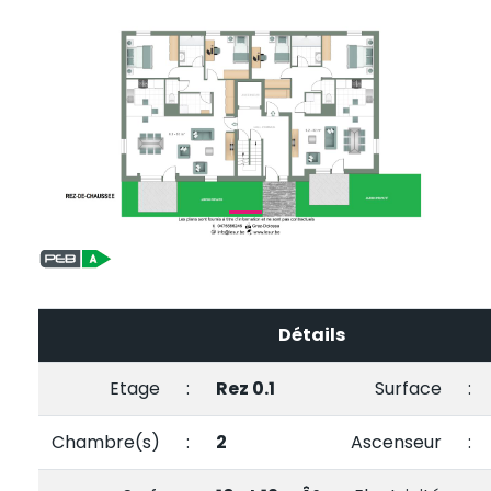
Détails
Etage
:
Rez 0.1
Surface
:
Chambre(s)
:
2
Ascenseur
: